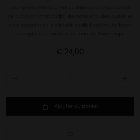
arrangé marie la fraîcheur acidulée et sauvage du fruit
de la passion (maracudja) aux notes chaudes, suaves et
enveloppantes de la véritable vanille Bourbon. Un flacon
d’exception sur une base de rhum de Guadeloupe.
€
24,00
quantité
de
Fruit
de
Ajouter au panier
la
passion
&
Vanille