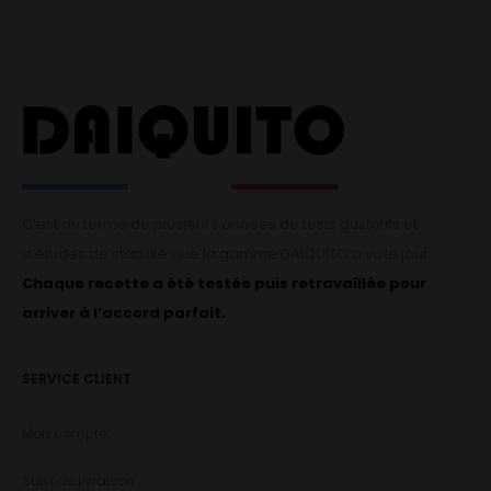
C’est au terme de plusieurs années de tests gustatifs et
d’études de stabilité que la gamme DAÏQUITO a vu le jour.
Chaque recette a été testée puis retravaillée pour
arriver à l’accord parfait.
SERVICE CLIENT
Mon compte
Suivi de livraison