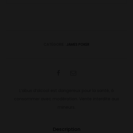
Bourbon
CATÉGORIE :
JAMES POKER
SHARE
L’abus d’alcool est dangereux pour la santé, à
consommer avec modération. Vente interdite aux
mineurs.
Description