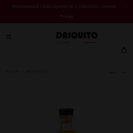
Nouveauté ! Découvrez le collection James
Cl
Poker
Prod
Accueil
James Poker
Fruit de la passion & Vanille
ANANAS
ANANAS
navig
Bourbon
&
&
FRUIT
NOIX
DE
DE
LA
COCO
PASSION