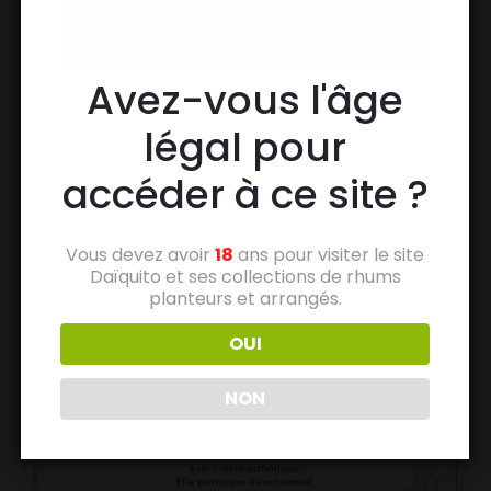
Avez-vous l'âge
légal pour
accéder à ce site ?
Vous devez avoir
18
ans pour visiter le site
Daïquito et ses collections de rhums
planteurs et arrangés.
OUI
NON