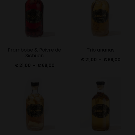
à
à
€ 68,00
€ 68,0
Framboise & Poivre de
Trio ananas
Sichuan
Plage
€
21,00
–
€
68,00
Plage
€
21,00
–
€
68,00
de
de
prix :
prix :
€ 21,0
€ 21,00
à
à
€ 68,0
€ 68,00