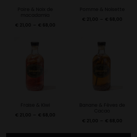
Poire & Noix de
Pomme & Noisette
macadamia
Plage
€
21,00
–
€
68,00
Plage
€
21,00
–
€
68,00
de
de
prix :
prix :
€ 21,0
€ 21,00
à
à
€ 68,0
€ 68,00
Fraise & Kiwi
Banane & Fèves de
Cacao
Plage
€
21,00
–
€
68,00
Plage
€
21,00
–
€
68,00
de
de
prix :