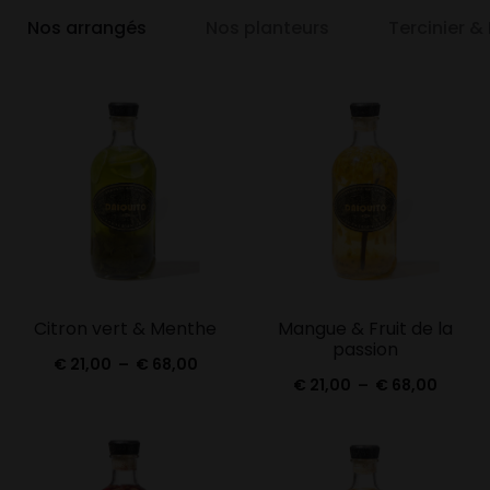
Nos arrangés
Nos planteurs
Tercinier &
Citron vert & Menthe
Mangue & Fruit de la
passion
Plage
€
21,00
–
€
68,00
Plage
€
21,00
–
€
68,00
de
de
prix :
prix :
€ 21,00
€ 21,0