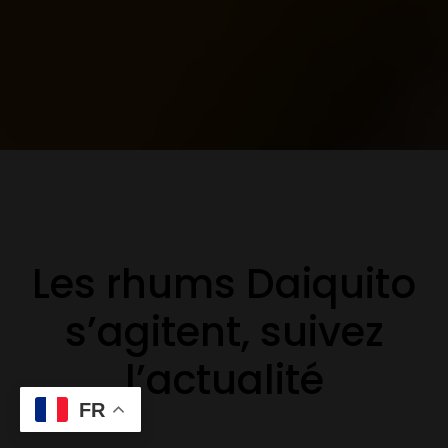
Les rhums Daiquito
s’agitent, suivez
l’actualité
FR