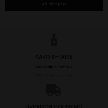
prix :
Afficher plus
€ 21,00
€ 21,0
à
à
€ 68,00
€ 68,0
SAVOIR-FAIRE
Embouteillé à Bordeaux
100% naturel & artisanal
LIVRAISON COLISSIMO