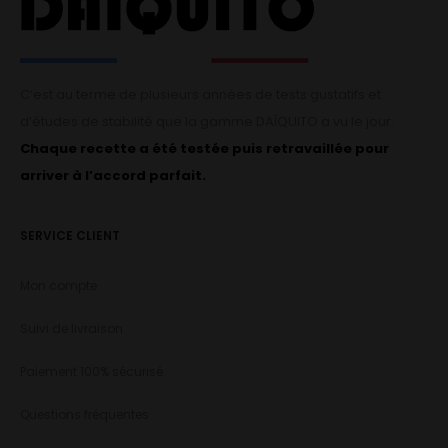
C’est au terme de plusieurs années de tests gustatifs et
d’études de stabilité que la gamme DAÏQUITO a vu le jour.
Chaque recette a été testée puis retravaillée pour
arriver à l’accord parfait.
SERVICE CLIENT
Mon compte
Suivi de livraison
Paiement 100% sécurisé
Questions fréquentes