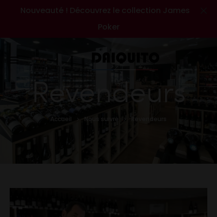
Nouveauté ! Découvrez le collection James
Cl
Poker
Revendeurs
Accueil
Nous suivre
Revendeurs