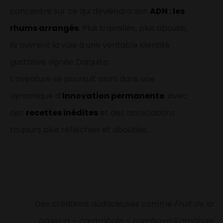
concentre sur ce qui deviendra son
ADN : les
rhums arrangés
. Plus travaillés, plus aboutis,
ils ouvrent la voie à une véritable identité
gustative signée Daïquito.
L’aventure se poursuit alors dans une
dynamique d’
innovation permanente
, avec
des
recettes inédites
et des associations
toujours plus réfléchies et abouties.
Des créations audacieuses comme
Fruit de la
passion – carambole – combava
, l’
amande