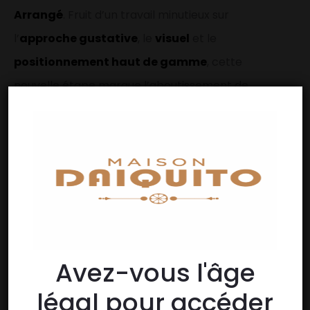
Arrangé
. Fruit d’un travail minutieux sur
l’
approche gustative
, le
visuel
et le
positionnement haut de gamme
, cette
nouvelle étape marque l’aboutissement de
l’esprit d’innovation de la maison. En
associant l’excellence d’un cognac raffiné à
la fraîcheur de fruits soigneusement
sélectionnés, Daïquito repousse les frontières
du savoir-faire artisanal pour proposer une
expérience unique, à la croisée de la tradition
et de la créativité contemporaine.
Avez-vous l'âge
légal pour accéder