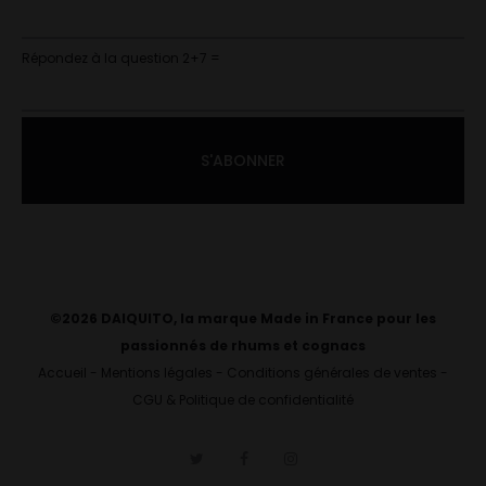
Répondez à la question 2+7 =
©2026 DAIQUITO, la marque Made in France pour les
passionnés de rhums et cognacs
Accueil
-
Mentions légales
-
Conditions générales de ventes
-
CGU & Politique de confidentialité
T
F
I
w
a
n