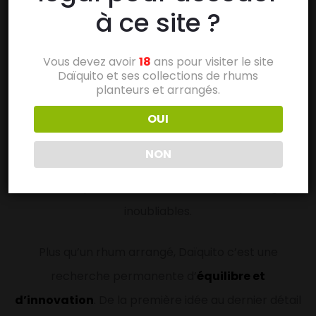
à ce site ?
Vous devez avoir
18
ans pour visiter le site
L’esprit de la maison Daïquito
Daïquito et ses collections de rhums
planteurs et arrangés.
Chez Daïquito, tout commence par la passion et se
OUI
termine dans le verre. De la sélection des fruits au
NON
savoir-faire artisanal, chaque étape raconte notre
envie simple : créer des moments de partage
inoubliables.
Plus qu’un rhum arrangé, Daïquito c’est une
recherche permanente d’
équilibre et
d’innovation
. De la première idée au dernier détail