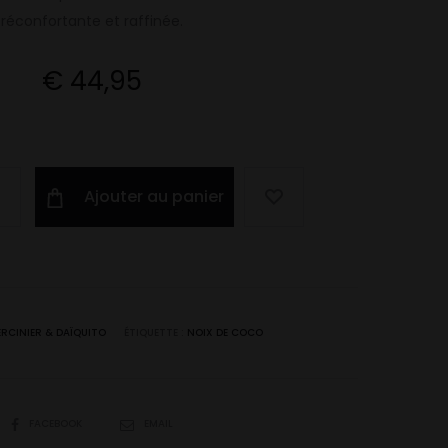
réconfortante et raffinée.
€
44,95
Ajouter au panier
ERCINIER & DAÏQUITO
ÉTIQUETTE :
NOIX DE COCO
SHARE
FACEBOOK
EMAIL