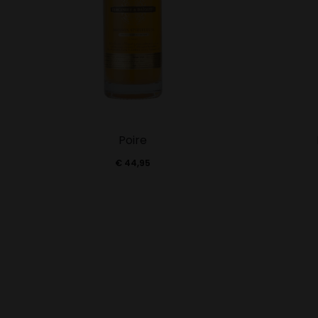
Poire
€
44,95