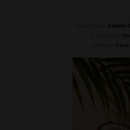
Irrésistible en
Colada 
Original en
Co
Raffiné en
Coco 