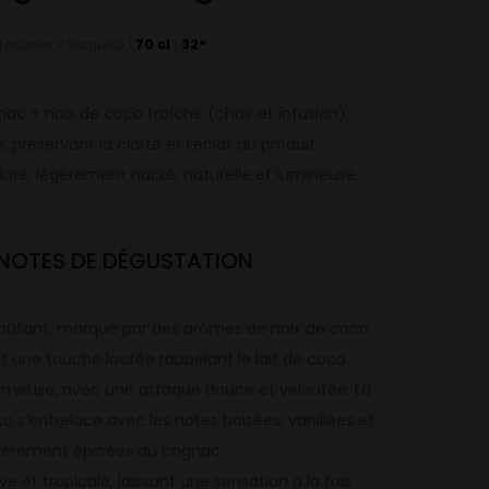
Tercinier x Daiquito |
70 cl
|
32°
ac + noix de coco fraîche (chair et infusion)
e, préservant la clarté et l’éclat du produit
 doré, légèrement nacré, naturelle et lumineuse
NOTES DE DÉGUSTATION
voûtant, marqué par des arômes de noix de coco
 et une touche lactée rappelant le lait de coco.
émeuse, avec une attaque douce et veloutée. La
 s’entrelace avec les notes boisées, vanillées et
gèrement épicées du cognac.
ve et tropicale, laissant une sensation à la fois