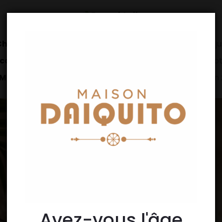
En cocktail :
Chic
, twist premium de la Piña Colada avec uniquement jus
co Espresso Martini
, où la coco apporte rondeur et exot
Mule
, revisite du Moscow Mule avec du ginger beer et un 
Avez-vous l'âge