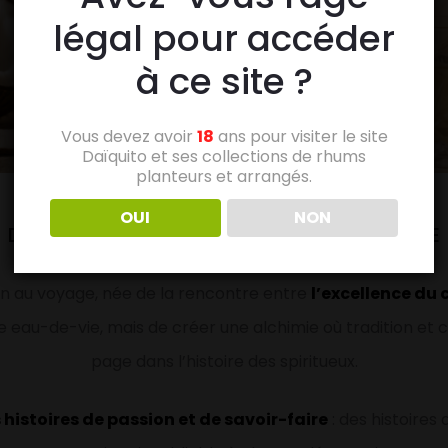
légal pour accéder
à ce site ?
Vous devez avoir
18
ans pour visiter le site
Daïquito et ses collections de rhums
planteurs et arrangés.
OUI
NON
DES RECETTES QUI RACONTENT UNE HISTOIRE
on au voyage, née de la rencontre entre
l’excellence du 
 eau-de-vie, mais de créer une alchimie où tradition et c
page dans l’histoire des spiritueux.
istoires de passion et de savoir-faire
: des histoires