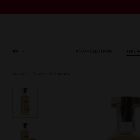
r
NOS COLLECTIONS
TERCIN
EUR
e
Accueil
Tercinier & Daïquito
Noix de coco