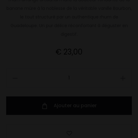
banane mûre à la noblesse de la véritable vanille Bourbon,
le tout structuré par un authentique rhum de
Guadeloupe. Un pur délice réconfortant à déguster en
digestif.
€
23,00
quantité
de
Banane
&
Ajouter au panier
Vanille
Bourbon