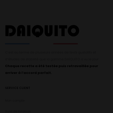
C’est au terme de plusieurs années de tests gustatifs et
d’études de stabilité que la gamme DAÏQUITO a vu le jour.
Chaque recette a été testée puis retravaillée pour
arriver à l’accord parfait.
SERVICE CLIENT
Mon compte
Suivi de livraison