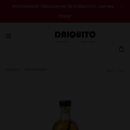
Nouveauté ! Découvrez le collection James
Cl
Poker
Prod
Accueil
James Poker
Banane & Vanille Bourbon
FRAMBOI
CITRON
navig
&
&
GINGEMB
MENTHE
FRAÎCHE