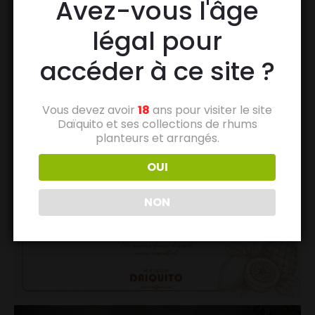
Avez-vous l'âge
légal pour
accéder à ce site ?
Vous devez avoir
18
ans pour visiter le site
Daïquito et ses collections de rhums
planteurs et arrangés.
OUI
NON