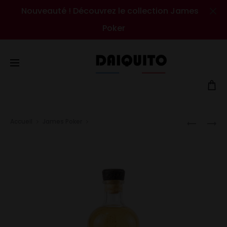
Nouveauté ! Découvrez le collection James
Cl
Poker
Prod
Accueil
James Poker
Ananas & Noix de Coco
FRUIT
FRAMBOI
navig
DE
&
LA
GINGEMB
PASSION
&
VANILLE
BOURBO