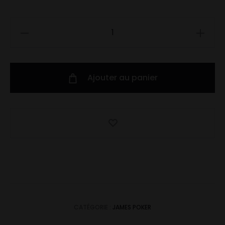
quantité
de
Ananas
&
Ajouter au panier
Noix
de
Coco
CATÉGORIE :
JAMES POKER