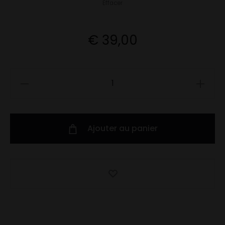
Effacer
à
€ 69,00
€
39,00
quantité
de
Amande
Tonka
Ajouter au panier
"façon
Cookie"