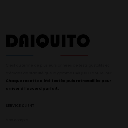
C’est au terme de plusieurs années de tests gustatifs et
d’études de stabilité que la gamme DAÏQUITO a vu le jour.
Chaque recette a été testée puis retravaillée pour
arriver à l’accord parfait.
SERVICE CLIENT
Mon compte