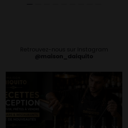
€ 22,00
€ 21,0
à
à
€ 69,00
€ 68,0
Retrouvez-nous sur Instagram
@maison_daiquito