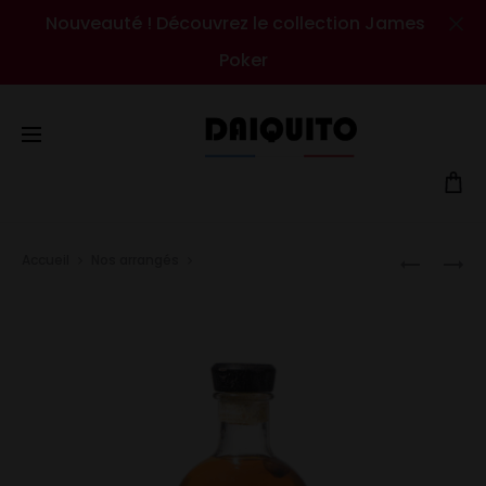
Nouveauté ! Découvrez le collection James
Cl
Poker
Prod
Accueil
Nos arrangés
Amande Tonka « façon
MANGUE
KUMQUA
navig
Cookie »
&
HIBISCUS
COCO
GINGEMB