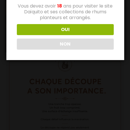
Vous devez avoir
18
ans pour visiter le site
Daïquito et ses collections de rhums
planteurs et arrangés.
OUI
NON