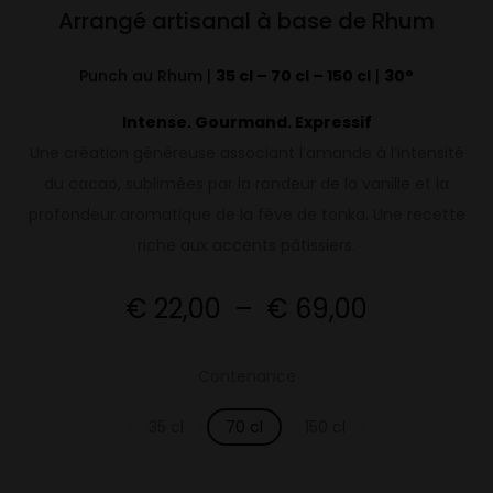
Arrangé artisanal à base de Rhum
Punch au Rhum |
35 cl – 70 cl – 150 cl
|
30°
Intense. Gourmand. Expressif
Une création généreuse associant l’amande à l’intensité
du cacao, sublimées par la rondeur de la vanille et la
profondeur aromatique de la fève de tonka. Une recette
riche aux accents pâtissiers.
Plage
€
22,00
–
€
69,00
de
Contenance
prix :
35 cl
70 cl
150 cl
€ 22,00