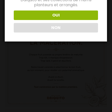
planteurs et arrangés.
OUI
NON