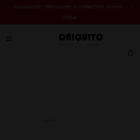
Nouveauté ! Découvrez le collection James
Cl
Poker
Emballage
cadeau
Accueil
Emballage cadeau