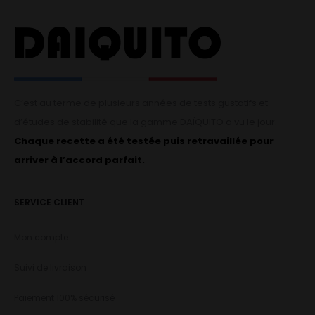
C’est au terme de plusieurs années de tests gustatifs et
d’études de stabilité que la gamme DAÏQUITO a vu le jour.
Chaque recette a été testée puis retravaillée pour
arriver à l’accord parfait.
SERVICE CLIENT
Mon compte
Suivi de livraison
Paiement 100% sécurisé