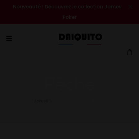
Nouveauté ! Découvrez le collection James
Cl
Poker
Pêche
Accueil
Produits identifiés “Pêche”