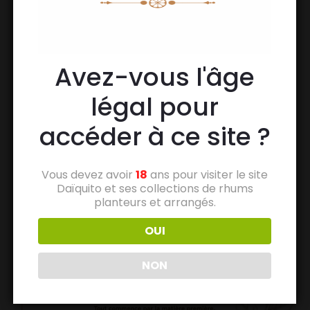
Avez-vous l'âge
légal pour
accéder à ce site ?
Vous devez avoir
18
ans pour visiter le site
Daïquito et ses collections de rhums
planteurs et arrangés.
OUI
NON