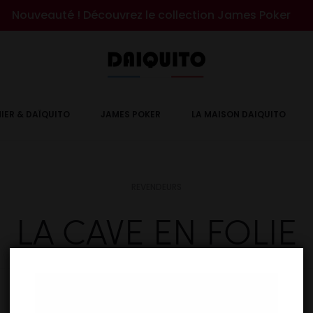
Nouveauté ! Découvrez le collection James Poker
IER & DAÏQUITO
JAMES POKER
LA MAISON DAIQUITO
REVENDEURS
LA CAVE EN FOLIE