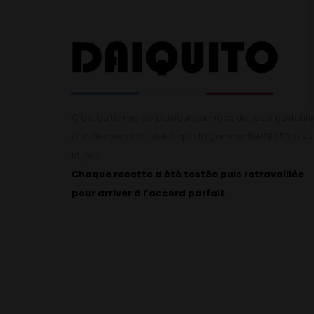
C’est au terme de plusieurs années de tests gustatifs
et d’études de stabilité que la gamme DAÏQUITO a vu
le jour.
Chaque recette a été testée puis retravaillée
pour arriver à l’accord parfait.