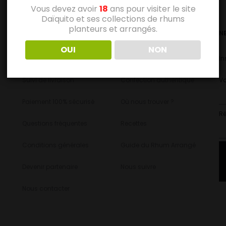
Vous devez avoir
18
ans pour visiter le site
Daïquito et ses collections de rhums
planteurs et arrangés.
SERVICE CLIENT
MAISON DAIQUITO
N
OUI
NON
Mon compte
Qui sommes-nous ?
In
Suivi de livraison
Confection authentique
Vo
Paiement 100% sécurisé
Où nous trouver ?
Ré
Questions fréquentes
Recettes
Conditions générales
Guide du Rhum Arrangé
Devenir partenaire
Nous suivre
Nous contacter